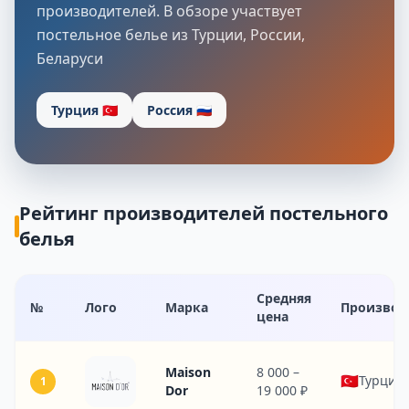
производителей. В обзоре участвует
постельное белье из Турции, России,
Беларуси
Турция 🇹🇷
Россия 🇷🇺
Рейтинг производителей постельного
белья
Средняя
№
Лого
Марка
Производ
цена
Maison
8 000 –
🇹🇷
Турция
1
Dor
19 000 ₽